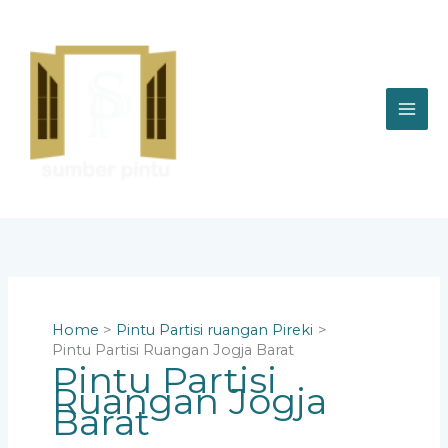
Skip
to
content
Home
Pintu Partisi ruangan Pireki
Pintu Partisi Ruangan Jogja Barat
Pintu Partisi
Ruangan Jogja
Barat