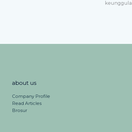
keunggulan
about us
Company Profile
Read Articles
Brosur