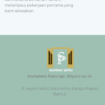
melampaui pekerjaan pertama yang
kami selesaikan.
Kompleks Ruko lap. Wiyoro no 14
Jl. wiyoro kidul, baturetno, banguntapan,
Bantul