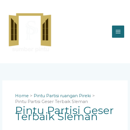
Skip
to
content
Home
Pintu Partisi ruangan Pireki
Pintu Partisi Geser Terbaik Sleman
Pintu Partisi Geser
Terbaik Sleman