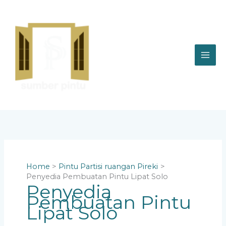
Skip
to
content
Home
Pintu Partisi ruangan Pireki
Penyedia Pembuatan Pintu Lipat Solo
Penyedia
Pembuatan Pintu
Lipat Solo