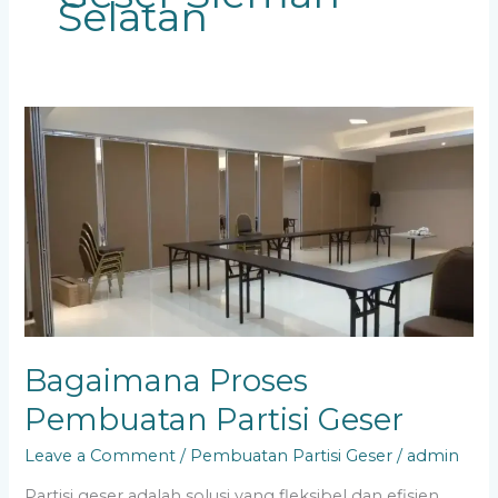
Selatan
Bagaimana
Proses
Pembuatan
Partisi
Geser
Bagaimana Proses
Pembuatan Partisi Geser
Leave a Comment
/
Pembuatan Partisi Geser
/
admin
Partisi geser adalah solusi yang fleksibel dan efisien