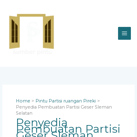
Skip
to
content
Home
Pintu Partisi ruangan Pireki
Penyedia Pembuatan Partisi Geser Sleman
Selatan
Penyedia
Pembuatan Partisi
Geser Sleman