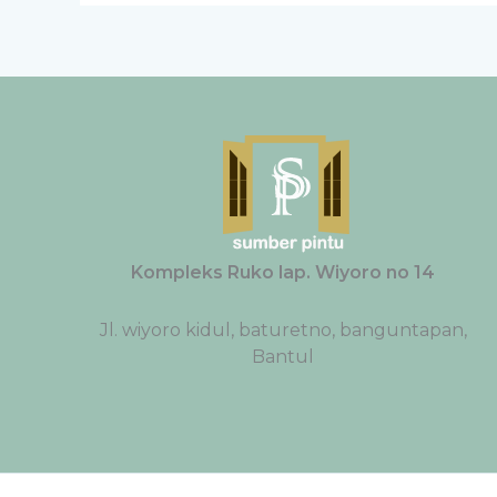
Kompleks Ruko lap. Wiyoro no 14
Jl. wiyoro kidul, baturetno, banguntapan,
Bantul