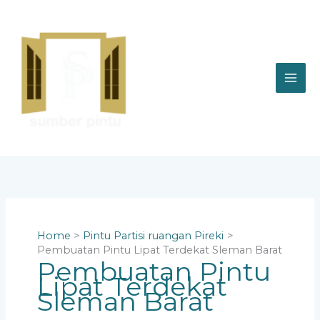
Skip
to
content
Home
Pintu Partisi ruangan Pireki
Pembuatan Pintu Lipat Terdekat Sleman Barat
Pembuatan Pintu
Lipat Terdekat
Sleman Barat