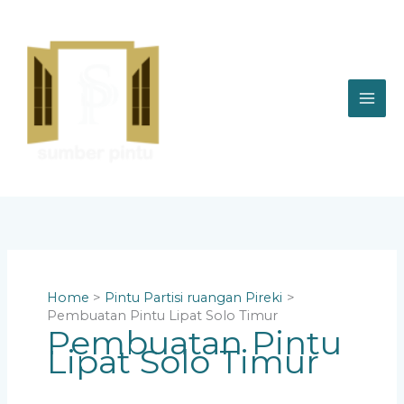
Skip
to
content
Home
Pintu Partisi ruangan Pireki
Pembuatan Pintu Lipat Solo Timur
Pembuatan Pintu
Lipat Solo Timur