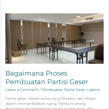
Bagaimana
Proses
Pembuatan
Partisi
Geser
Bagaimana Proses
Pembuatan Partisi Geser
Leave a Comment
/
Pembuatan Partisi Geser
/
admin
Partisi geser adalah solusi yang fleksibel dan efisien
dalam memanfaatkan ruang. Partisi ini sering
digunakan di perkantoran, hotel, ruang rapat, dan