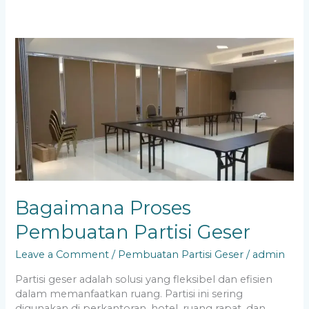
Bagaimana
Proses
Pembuatan
Partisi
Geser
Bagaimana Proses
Pembuatan Partisi Geser
Leave a Comment
/
Pembuatan Partisi Geser
/
admin
Partisi geser adalah solusi yang fleksibel dan efisien
dalam memanfaatkan ruang. Partisi ini sering
digunakan di perkantoran, hotel, ruang rapat, dan