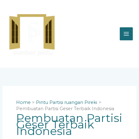
Skip
to
content
Home
Pintu Partisi ruangan Pireki
Pembuatan Partisi Geser Terbaik Indonesia
Pembuatan Partisi
Geser Terbaik
Indonesia