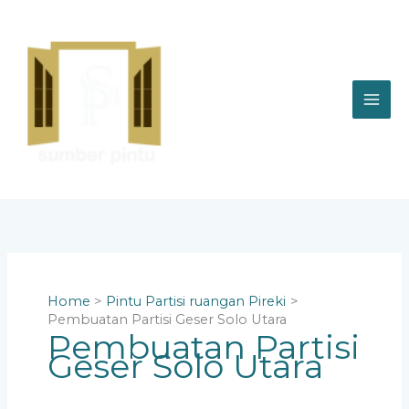
Skip
to
content
Home
Pintu Partisi ruangan Pireki
Pembuatan Partisi Geser Solo Utara
Pembuatan Partisi
Geser Solo Utara