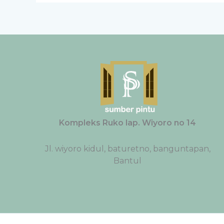
Kompleks Ruko lap. Wiyoro no 14
Jl. wiyoro kidul, baturetno, banguntapan,
Bantul