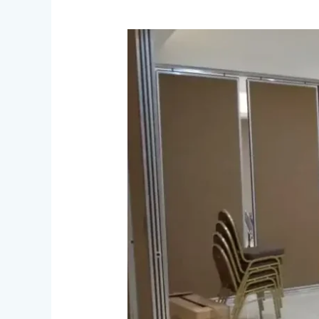
Bagaimana
Proses
Pembuatan
Partisi
Geser