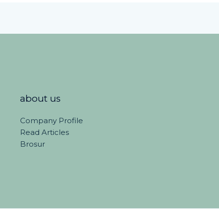
about us
Company Profile
Read Articles
Brosur