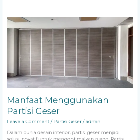
Manfaat
Menggunakan
Partisi
Geser
Manfaat Menggunakan
Partisi Geser
Leave a Comment
/
Partisi Geser
/
admin
Dalam dunia desain interior, partisi geser menjadi
solusi inovatif untuk mengoptimalkan ruang. Partisi