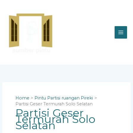
Skip
to
content
Home
Pintu Partisi ruangan Pireki
Partisi Geser Termurah Solo Selatan
Partisi Geser
Termurah Solo
Selatan