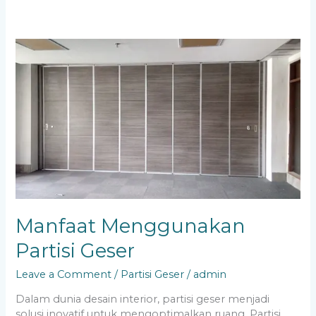
Manfaat
Menggunakan
Partisi
Geser
Manfaat Menggunakan
Partisi Geser
Leave a Comment
/
Partisi Geser
/
admin
Dalam dunia desain interior, partisi geser menjadi
solusi inovatif untuk mengoptimalkan ruang. Partisi