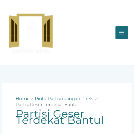
Skip
to
content
Home
Pintu Partisi ruangan Pireki
Partisi Geser Terdekat Bantul
Partisi Geser
Terdekat Bantul