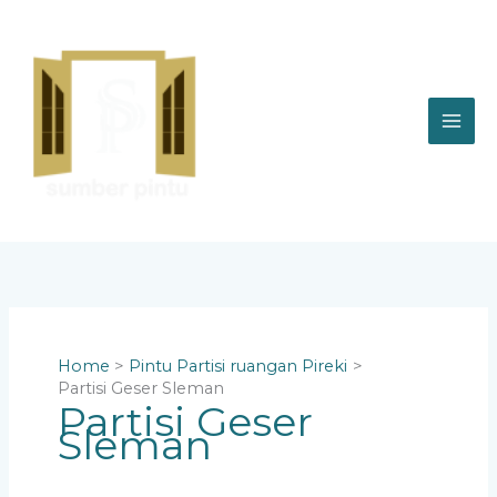
Skip
to
content
Home
Pintu Partisi ruangan Pireki
Partisi Geser Sleman
Partisi Geser
Sleman