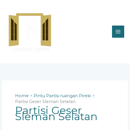
Skip
to
content
Home
Pintu Partisi ruangan Pireki
Partisi Geser Sleman Selatan
Partisi Geser
Sleman Selatan