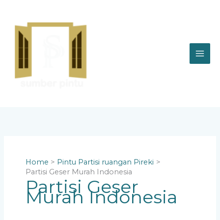
Skip
to
content
Home
Pintu Partisi ruangan Pireki
Partisi Geser Murah Indonesia
Partisi Geser
Murah Indonesia