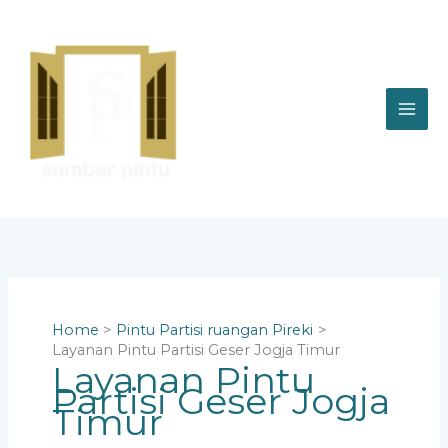
Skip
to
content
Home
Pintu Partisi ruangan Pireki
Layanan Pintu Partisi Geser Jogja Timur
Layanan Pintu
Partisi Geser Jogja
Timur