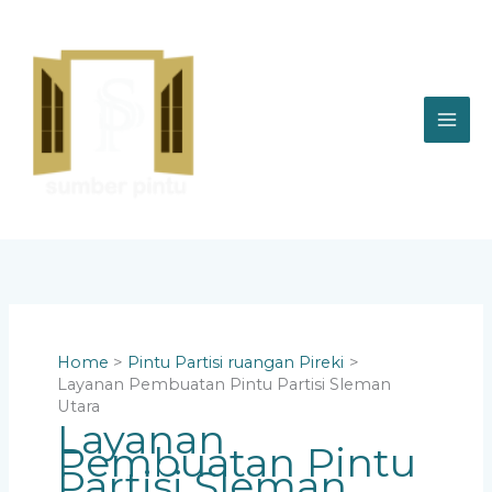
Skip
to
content
Home
Pintu Partisi ruangan Pireki
Layanan Pembuatan Pintu Partisi Sleman
Utara
Layanan
Pembuatan Pintu
Partisi Sleman