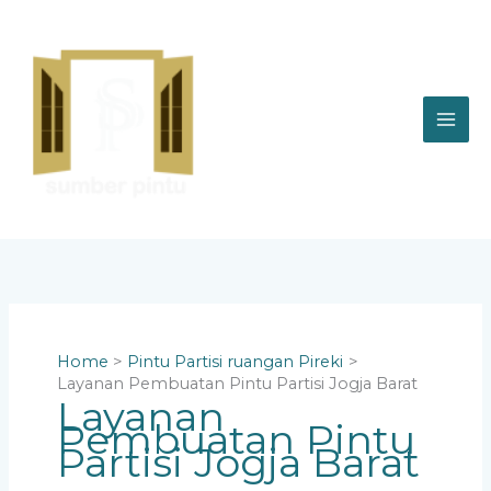
Skip
to
content
Home
Pintu Partisi ruangan Pireki
Layanan Pembuatan Pintu Partisi Jogja Barat
Layanan
Pembuatan Pintu
Partisi Jogja Barat