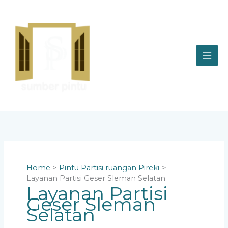
Skip
to
content
Home
Pintu Partisi ruangan Pireki
Layanan Partisi Geser Sleman Selatan
Layanan Partisi
Geser Sleman
Selatan