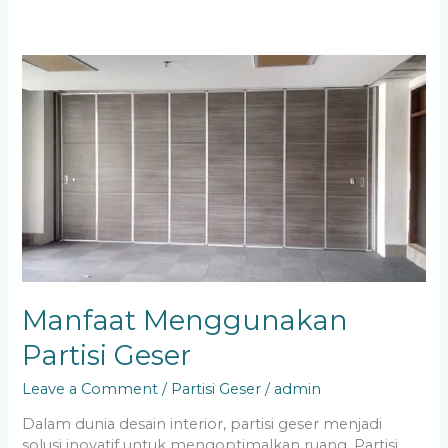
Manfaat
Menggunakan
Partisi
Geser
Manfaat Menggunakan
Partisi Geser
Leave a Comment
/
Partisi Geser
/
admin
Dalam dunia desain interior, partisi geser menjadi
solusi inovatif untuk mengoptimalkan ruang. Partisi