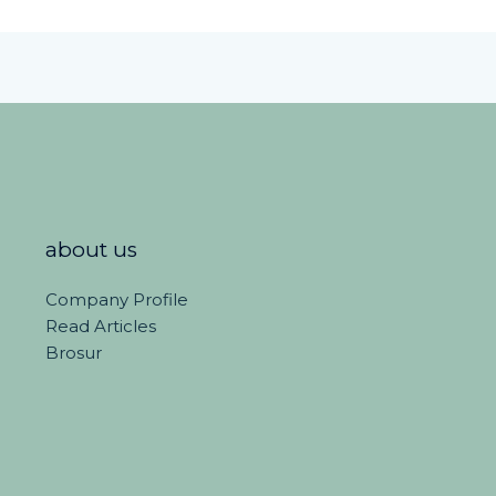
about us
Company Profile
Read Articles
Brosur