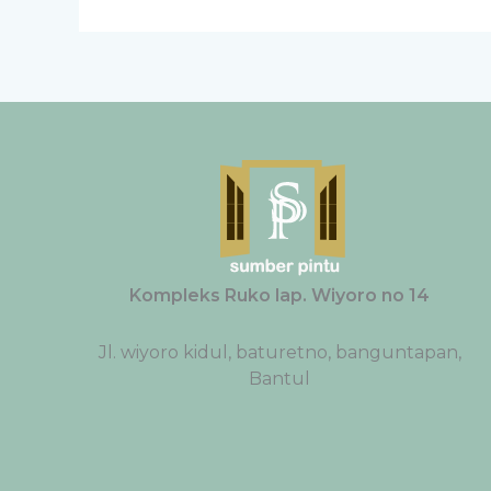
Kompleks Ruko lap. Wiyoro no 14
Jl. wiyoro kidul, baturetno, banguntapan,
Bantul