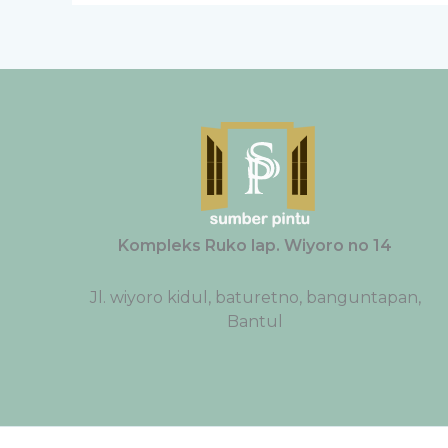
Kompleks Ruko lap. Wiyoro no 14
Jl. wiyoro kidul, baturetno, banguntapan,
Bantul