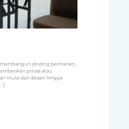
rus membangun dinding permanen.
memberikan privasi atau
n mulai dari desain hingga
…]