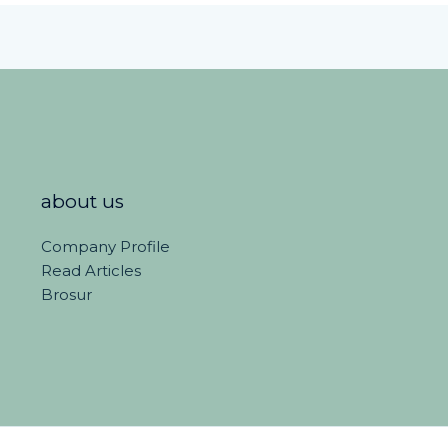
about us
Company Profile
Read Articles
Brosur