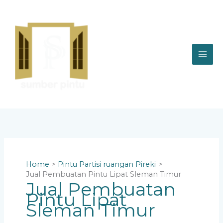
Skip
to
content
Home
Pintu Partisi ruangan Pireki
Jual Pembuatan Pintu Lipat Sleman Timur
Jual Pembuatan
Pintu Lipat
Sleman Timur