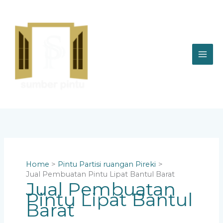
Skip
to
content
Home
Pintu Partisi ruangan Pireki
Jual Pembuatan Pintu Lipat Bantul Barat
Jual Pembuatan
Pintu Lipat Bantul
Barat