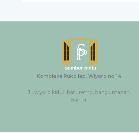
Kompleks Ruko lap. Wiyoro no 14
Jl. wiyoro kidul, baturetno, banguntapan,
Bantul