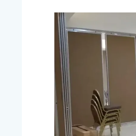
Bagaimana
Proses
Pembuatan
Partisi
Geser