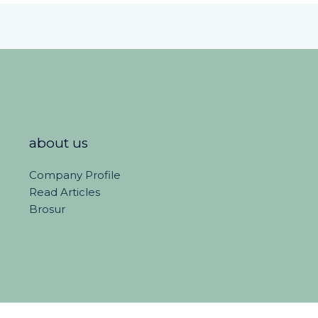
about us
Company Profile
Read Articles
Brosur