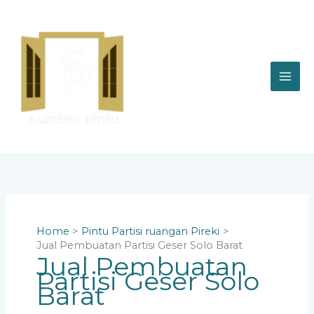
Skip
to
content
Home
Pintu Partisi ruangan Pireki
Jual Pembuatan Partisi Geser Solo Barat
Jual Pembuatan
Partisi Geser Solo
Barat