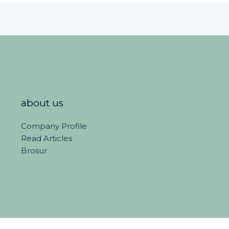
about us
Company Profile
Read Articles
Brosur