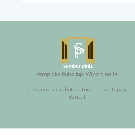
Kompleks Ruko lap. Wiyoro no 14
Jl. wiyoro kidul, baturetno, banguntapan,
Bantul