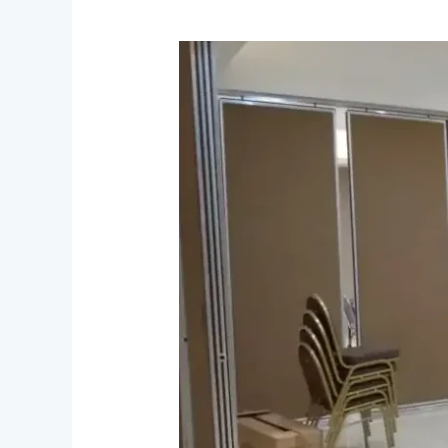
Bagaimana
Proses
Pembuatan
Partisi
Geser