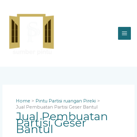
Skip
to
content
Home
Pintu Partisi ruangan Pireki
Jual Pembuatan Partisi Geser Bantul
Jual Pembuatan
Partisi Geser
Bantul