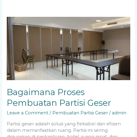
Bagaimana
Proses
Pembuatan
Partisi
Geser
Bagaimana Proses
Pembuatan Partisi Geser
Leave a Comment
/
Pembuatan Partisi Geser
/
admin
Partisi geser adalah solusi yang fleksibel dan efisien
dalam memanfaatkan ruang. Partisi ini sering
digunakan di perkantoran, hotel, ruang rapat, dan