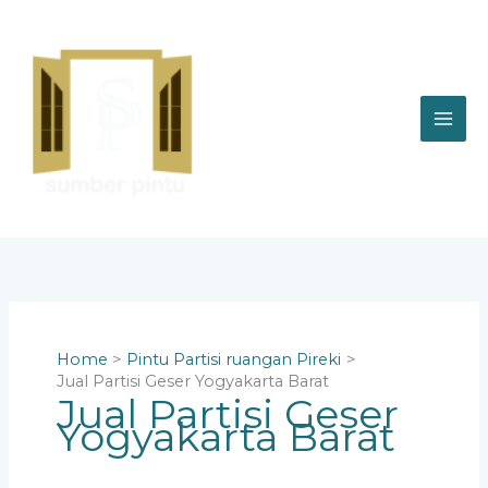
Skip
to
content
Home
Pintu Partisi ruangan Pireki
Jual Partisi Geser Yogyakarta Barat
Jual Partisi Geser
Yogyakarta Barat