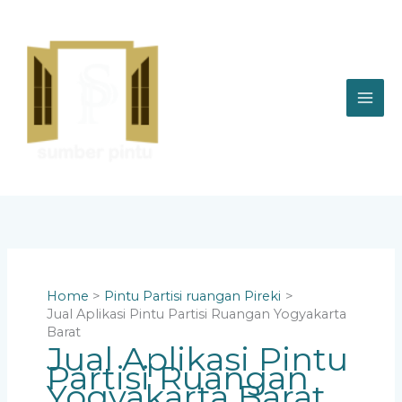
Skip
to
content
Home
Pintu Partisi ruangan Pireki
Jual Aplikasi Pintu Partisi Ruangan Yogyakarta
Barat
Jual Aplikasi Pintu
Partisi Ruangan
Yogyakarta Barat