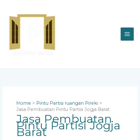
Skip
to
content
Home
Pintu Partisi ruangan Pireki
Jasa Pembuatan Pintu Partisi Jogja Barat
Jasa Pembuatan
Pintu Partisi Jogja
Barat