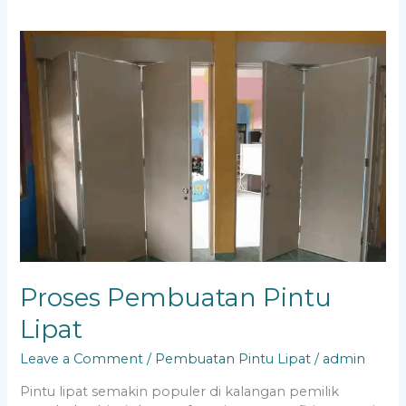
Proses
Pembuatan
Pintu
Lipat
Proses Pembuatan Pintu
Lipat
Leave a Comment
/
Pembuatan Pintu Lipat
/
admin
Pintu lipat semakin populer di kalangan pemilik