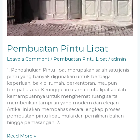
Pembuatan Pintu Lipat
Leave a Comment
/
Pembuatan Pintu Lipat
/
admin
1. Pendahuluan Pintu lipat merupakan salah satu jenis
pintu yang banyak digunakan untuk berbagai
keperluan, baik di rumah, perkantoran, maupun
tempat usaha. Keunggulan utama pintu lipat adalah
kemampuannya untuk menghemat ruang serta
memberikan tampilan yang modern dan elegan.
Artikel ini akan membahas secara lengkap proses
pembuatan pintu lipat, mulai dari pemilihan bahan
hingga pemasangan. 2.
Read More »