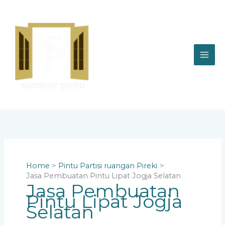
Skip
to
content
Home
Pintu Partisi ruangan Pireki
Jasa Pembuatan Pintu Lipat Jogja Selatan
Jasa Pembuatan
Pintu Lipat Jogja
Selatan