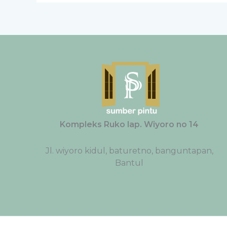
Kompleks Ruko lap. Wiyoro no 14
Jl. wiyoro kidul, baturetno, banguntapan,
Bantul