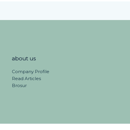
about us
Company Profile
Read Articles
Brosur