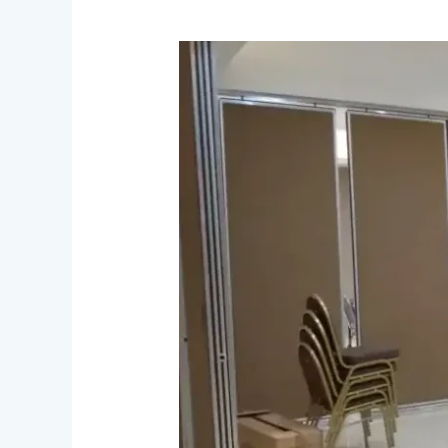
Bagaimana
Proses
Pembuatan
Partisi
Geser