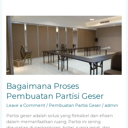
Bagaimana
Proses
Pembuatan
Partisi
Geser
Bagaimana Proses
Pembuatan Partisi Geser
Leave a Comment
/
Pembuatan Partisi Geser
/
admin
Partisi geser adalah solusi yang fleksibel dan efisien
dalam memanfaatkan ruang. Partisi ini sering
digunakan di perkantoran, hotel, ruang rapat, dan