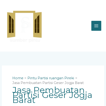
Skip
to
content
Home
Pintu Partisi ruangan Pireki
Jasa Pembuatan Partisi Geser Jogja Barat
Jasa Pembuatan
Partisi Geser Jogja
Barat