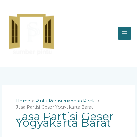
Skip
to
content
Home
Pintu Partisi ruangan Pireki
Jasa Partisi Geser Yogyakarta Barat
Jasa Partisi Geser
Yogyakarta Barat