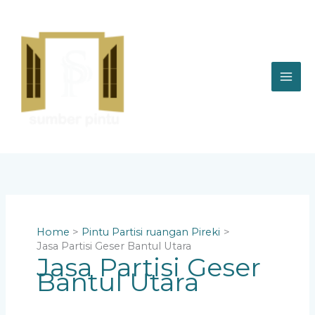
Skip
to
content
Home
Pintu Partisi ruangan Pireki
Jasa Partisi Geser Bantul Utara
Jasa Partisi Geser
Bantul Utara