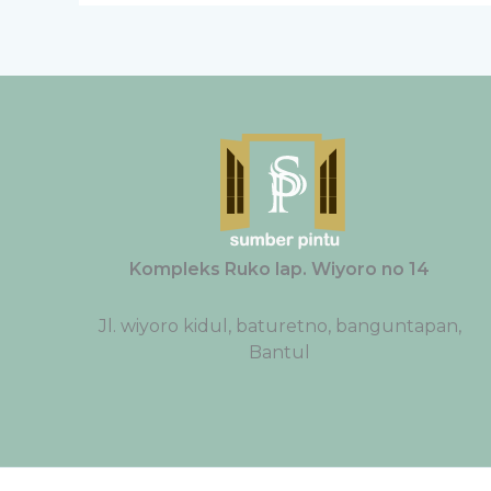
Kompleks Ruko lap. Wiyoro no 14
Jl. wiyoro kidul, baturetno, banguntapan,
Bantul