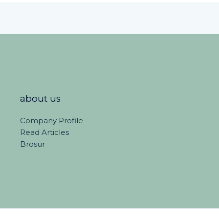
about us
Company Profile
Read Articles
Brosur