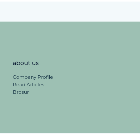
about us
Company Profile
Read Articles
Brosur