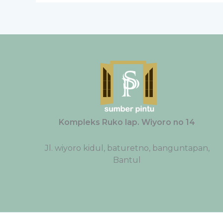
Kompleks Ruko lap. Wiyoro no 14
Jl. wiyoro kidul, baturetno, banguntapan,
Bantul