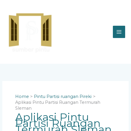
Skip
to
content
Home
Pintu Partisi ruangan Pireki
Aplikasi Pintu Partisi Ruangan Termurah
Sleman
Aplikasi Pintu
Partisi Ruangan
Termurah Sleman