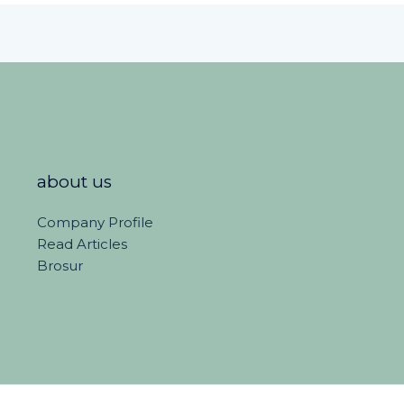
about us
Company Profile
Read Articles
Brosur