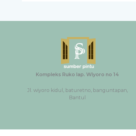
Kompleks Ruko lap. Wiyoro no 14
Jl. wiyoro kidul, baturetno, banguntapan,
Bantul