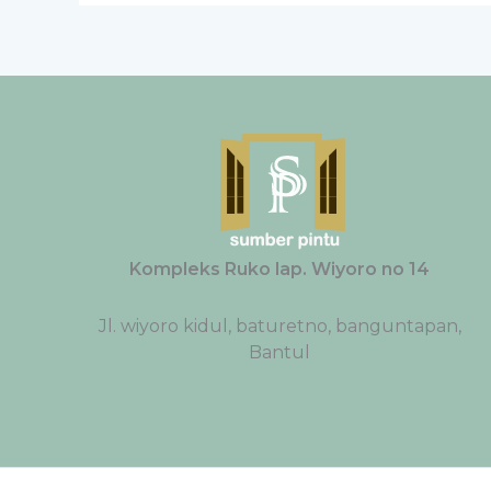
Kompleks Ruko lap. Wiyoro no 14
Jl. wiyoro kidul, baturetno, banguntapan,
Bantul