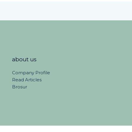
about us
Company Profile
Read Articles
Brosur