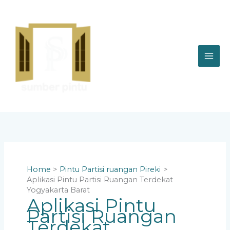
Skip
to
content
Home
Pintu Partisi ruangan Pireki
Aplikasi Pintu Partisi Ruangan Terdekat
Yogyakarta Barat
Aplikasi Pintu
Partisi Ruangan
Terdekat