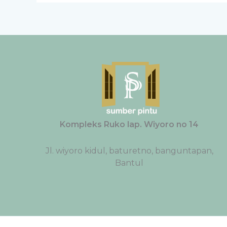
Kompleks Ruko lap. Wiyoro no 14
Jl. wiyoro kidul, baturetno, banguntapan,
Bantul