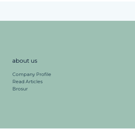
about us
Company Profile
Read Articles
Brosur